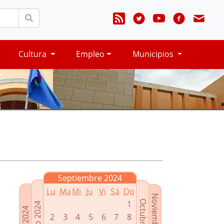
Cultura
Empleo
Municipios
Septiembre 2024
Lu
Ma
Mi
Ju
Vi
Sá
Do
Noviembre 2024
Octubre 2024
1
Agosto 2024
Julio 2024
2
3
4
5
6
7
8