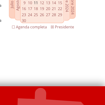
9
10
11
12
13
14
15
a
16
17
18
19
20
21
22
23
24
25
26
27
28
29
a
30
☐ Agenda completa
☒ Presidente