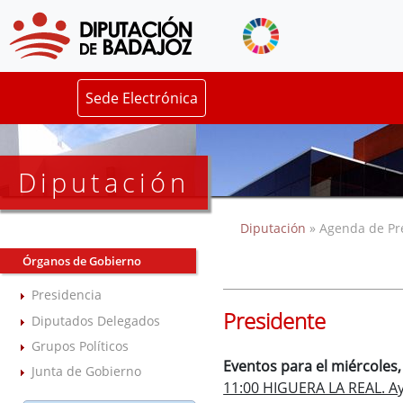
Sede Electrónica
Diputación
Diputación
» Agenda de Pr
Órganos de Gobierno
Presidencia
Presidente
Diputados Delegados
Grupos Políticos
Eventos para el miércoles
Junta de Gobierno
11:00 HIGUERA LA REAL. Ayu