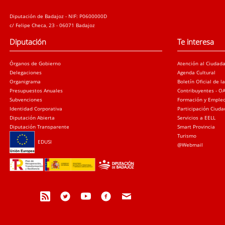
Diputación de Badajoz - NIF: P0600000D
c/ Felipe Checa, 23 - 06071 Badajoz
Diputación
Te interesa
Órganos de Gobierno
Atención al Ciudad
Delegaciones
Agenda Cultural
Organigrama
Boletín Oficial de l
Presupuestos Anuales
Contribuyentes - O
Subvenciones
Formación y Emple
Identidad Corporativa
Participación Ciud
Diputación Abierta
Servicios a EELL
Diputación Transparente
Smart Provincia
Turismo
EDUSI
@Webmail