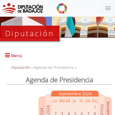
Menú
Diputación
Menú
Diputación
» Agenda de Presidencia »
Agenda de Presidencia
Presidencia
Diputados Delegados
Septiembre 2024
Grupos Políticos
Lu
Ma
Mi
Ju
Vi
Sá
Do
Junta de Gobierno
1
2
3
4
5
6
7
8