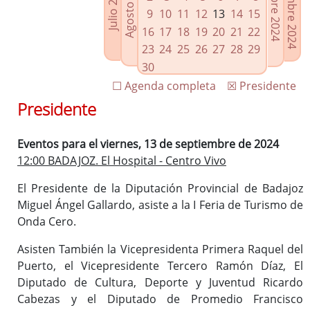
Noviembre 2024
Octubre 2024
Agosto 2024
Julio 2024
Enlaces relacionados
9
10
11
12
13
14
15
Agenda de Presidencia
16
17
18
19
20
21
22
Plenos provinciales y Juntas de gobierno
23
24
25
26
27
28
29
Oficina de Proyectos Europeos
30
☐ Agenda completa
☒ Presidente
Presidente
Eventos para el viernes, 13 de septiembre de 2024
12:00 BADAJOZ. El Hospital - Centro Vivo
El Presidente de la Diputación Provincial de Badajoz
Miguel Ángel Gallardo, asiste a la I Feria de Turismo de
Onda Cero.
Asisten También la Vicepresidenta Primera Raquel del
Puerto, el Vicepresidente Tercero Ramón Díaz, El
Diputado de Cultura, Deporte y Juventud Ricardo
Cabezas y el Diputado de Promedio Francisco