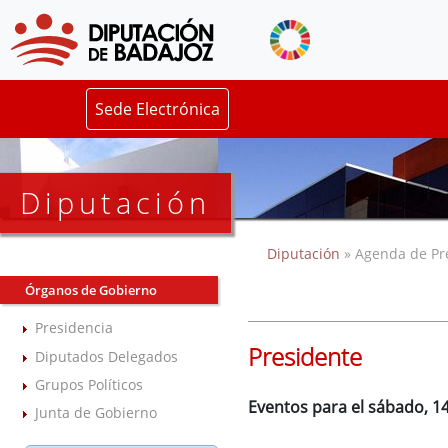
Sede Electrónica
Diputación
Diputación
» Agenda de Pr
Órganos de Gobierno
Presidencia
Presidente
Diputados Delegados
Grupos Políticos
Eventos para el sábado, 1
Junta de Gobierno