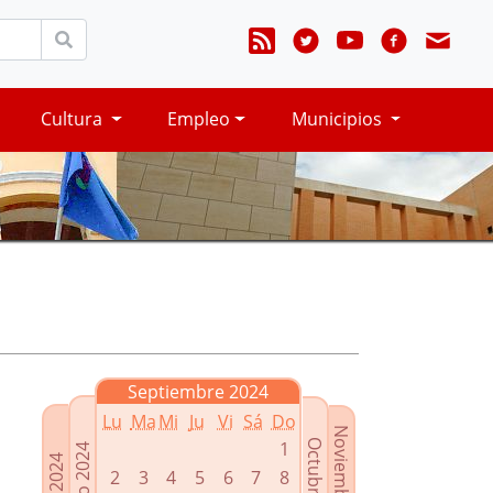
Cultura
Empleo
Municipios
Septiembre 2024
Lu
Ma
Mi
Ju
Vi
Sá
Do
Noviembre 2024
Octubre 2024
1
Agosto 2024
Julio 2024
2
3
4
5
6
7
8