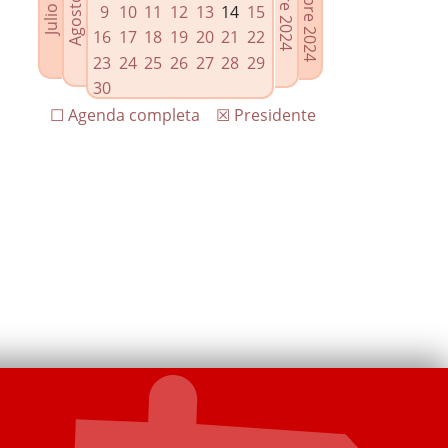
9
10
11
12
13
14
15
16
17
18
19
20
21
22
23
24
25
26
27
28
29
30
☐ Agenda completa
☒ Presidente