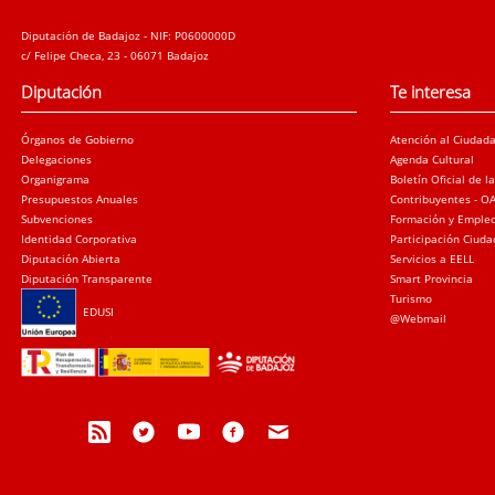
Diputación de Badajoz - NIF: P0600000D
c/ Felipe Checa, 23 - 06071 Badajoz
Diputación
Te interesa
Órganos de Gobierno
Atención al Ciudad
Delegaciones
Agenda Cultural
Organigrama
Boletín Oficial de l
Presupuestos Anuales
Contribuyentes - O
Subvenciones
Formación y Emple
Identidad Corporativa
Participación Ciud
Diputación Abierta
Servicios a EELL
Diputación Transparente
Smart Provincia
Turismo
EDUSI
@Webmail