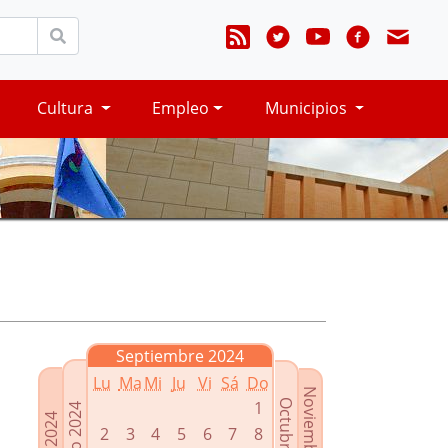
Cultura
Empleo
Municipios
Septiembre 2024
Lu
Ma
Mi
Ju
Vi
Sá
Do
Noviembre 2024
Octubre 2024
1
Agosto 2024
Julio 2024
2
3
4
5
6
7
8