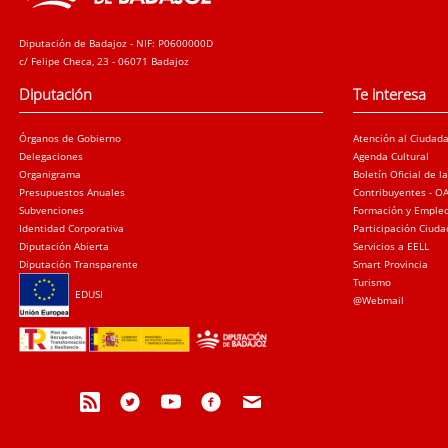
Diputación de Badajoz - NIF: P0600000D
c/ Felipe Checa, 23 - 06071 Badajoz
Diputación
Te interesa
Órganos de Gobierno
Atención al Ciudad
Delegaciones
Agenda Cultural
Organigrama
Boletín Oficial de l
Presupuestos Anuales
Contribuyentes - O
Subvenciones
Formación y Emple
Identidad Corporativa
Participación Ciud
Diputación Abierta
Servicios a EELL
Diputación Transparente
Smart Provincia
Turismo
EDUSI
@Webmail