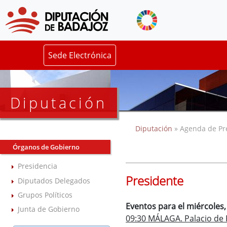
Sede Electrónica
Diputación
Diputación
» Agenda de Pr
Órganos de Gobierno
Presidencia
Presidente
Diputados Delegados
Grupos Políticos
Eventos para el miércoles
Junta de Gobierno
09:30 MÁLAGA. Palacio de 