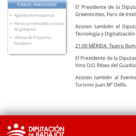
Enlaces relacionados
El Presidente de la Diput
Greenticities, Foro de Inte
Agenda de Presidencia
Plenos provinciales y Juntas
Asisten también el Diput
de gobierno
Tecnología y Digitalización 
Oficina de Proyectos
Europeos
21:00 MÉRIDA. Teatro Rom
El Presidente de la Diputa
Vino D.O. Ribea del Guadi
Asisten tambén al Event
Turismo Juan Mª Delfa.