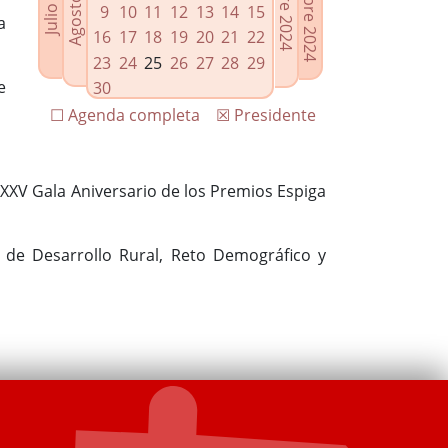
9
10
11
12
13
14
15
a
16
17
18
19
20
21
22
23
24
25
26
27
28
29
e
30
☐ Agenda completa
☒ Presidente
a XXV Gala Aniversario de los Premios Espiga
 de Desarrollo Rural, Reto Demográfico y