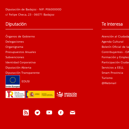
Diputación de Badajoz - NIF: P0600000D
c/ Felipe Checa, 23 - 06071 Badajoz
Diputación
Te interesa
Órganos de Gobierno
Atención al Ciudad
Delegaciones
Agenda Cultural
Organigrama
Boletín Oficial de l
Presupuestos Anuales
Contribuyentes - O
Subvenciones
Formación y Emple
Identidad Corporativa
Participación Ciud
Diputación Abierta
Servicios a EELL
Diputación Transparente
Smart Provincia
Turismo
EDUSI
@Webmail