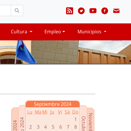
Cultura
Empleo
Municipios
Septiembre 2024
Lu
Ma
Mi
Ju
Vi
Sá
Do
Noviembre 2024
Octubre 2024
1
Agosto 2024
Julio 2024
2
3
4
5
6
7
8