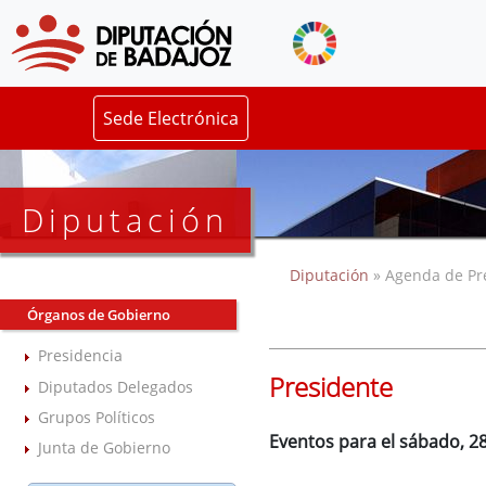
Sede Electrónica
Diputación
Diputación
» Agenda de Pr
Órganos de Gobierno
Presidencia
Presidente
Diputados Delegados
Grupos Políticos
Eventos para el sábado, 2
Junta de Gobierno