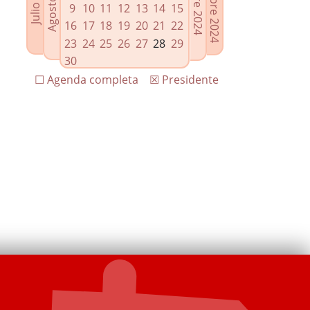
9
10
11
12
13
14
15
16
17
18
19
20
21
22
23
24
25
26
27
28
29
30
☐ Agenda completa
☒ Presidente