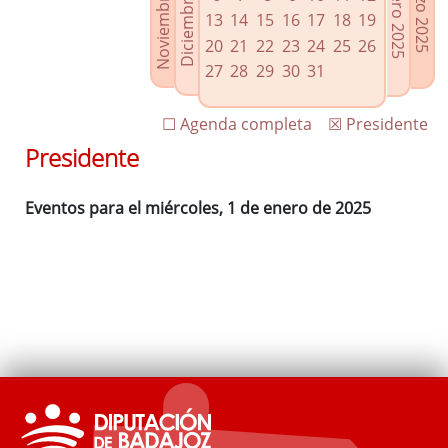
Noviembre 2024
Diciembre 2024
Febrero 2025
Marzo 2025
Enlaces relacionados
13
14
15
16
17
18
19
Agenda de Presidencia
20
21
22
23
24
25
26
Plenos provinciales y Juntas de gobierno
27
28
29
30
31
Oficina de Proyectos Europeos
☐ Agenda completa
☒ Presidente
Presidente
Eventos para el miércoles, 1 de enero de 2025