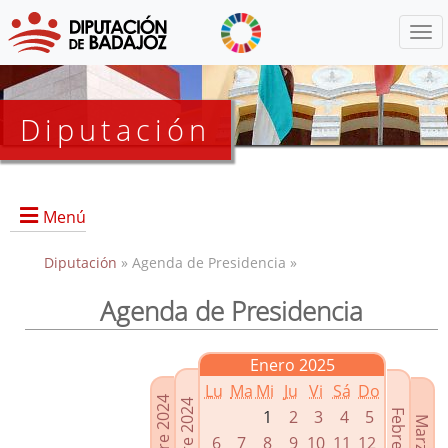
Menú
Diputación
Menú
Diputación
» Agenda de Presidencia »
Agenda de Presidencia
Presidencia
Diputados Delegados
Enero 2025
Grupos Políticos
Lu
Ma
Mi
Ju
Vi
Sá
Do
Junta de Gobierno
1
2
3
4
5
6
7
8
9
10
11
12