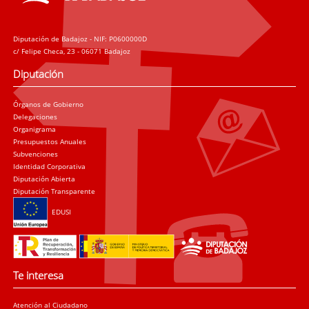
Diputación de Badajoz - NIF: P0600000D
c/ Felipe Checa, 23 - 06071 Badajoz
Diputación
Órganos de Gobierno
Delegaciones
Organigrama
Presupuestos Anuales
Subvenciones
Identidad Corporativa
Diputación Abierta
Diputación Transparente
EDUSI
Te interesa
Atención al Ciudadano