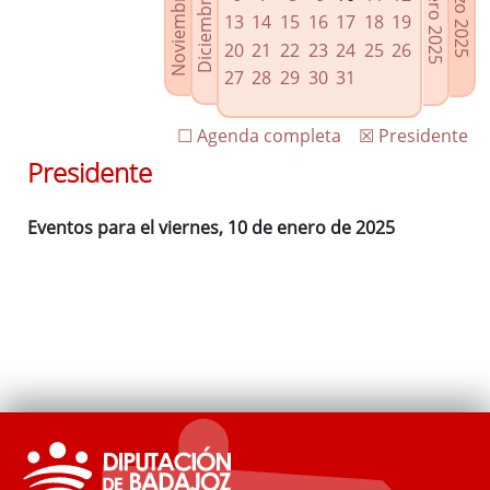
Noviembre 2024
Diciembre 2024
Febrero 2025
Marzo 2025
Enlaces relacionados
13
14
15
16
17
18
19
Agenda de Presidencia
20
21
22
23
24
25
26
Plenos provinciales y Juntas de gobierno
27
28
29
30
31
Oficina de Proyectos Europeos
☐ Agenda completa
☒ Presidente
Presidente
Eventos para el viernes, 10 de enero de 2025