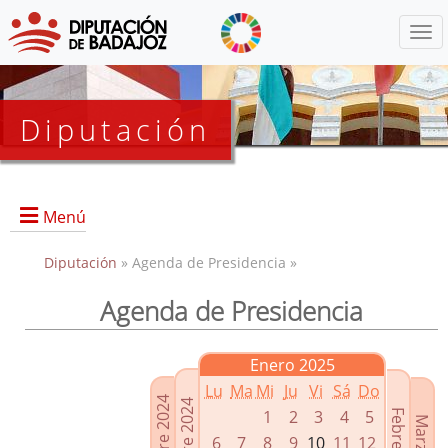
Menú
Diputación
Menú
Diputación
» Agenda de Presidencia »
Agenda de Presidencia
Presidencia
Diputados Delegados
Enero 2025
Grupos Políticos
Lu
Ma
Mi
Ju
Vi
Sá
Do
Junta de Gobierno
1
2
3
4
5
6
7
8
9
10
11
12