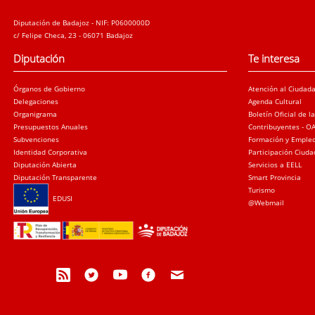
Diputación de Badajoz - NIF: P0600000D
c/ Felipe Checa, 23 - 06071 Badajoz
Diputación
Te interesa
Órganos de Gobierno
Atención al Ciudad
Delegaciones
Agenda Cultural
Organigrama
Boletín Oficial de l
Presupuestos Anuales
Contribuyentes - O
Subvenciones
Formación y Emple
Identidad Corporativa
Participación Ciud
Diputación Abierta
Servicios a EELL
Diputación Transparente
Smart Provincia
Turismo
EDUSI
@Webmail