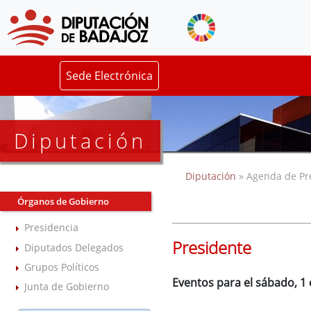
Sede Electrónica
Diputación
Diputación
» Agenda de Pr
Órganos de Gobierno
Presidencia
Presidente
Diputados Delegados
Grupos Políticos
Eventos para el sábado, 1
Junta de Gobierno