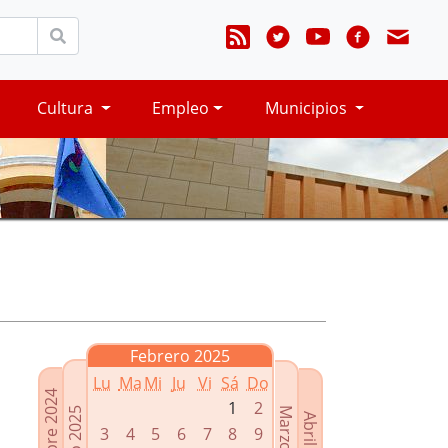
Cultura
Empleo
Municipios
Febrero 2025
Lu
Ma
Mi
Ju
Vi
Sá
Do
Diciembre 2024
1
2
Enero 2025
Marzo 2025
Abril 2025
3
4
5
6
7
8
9