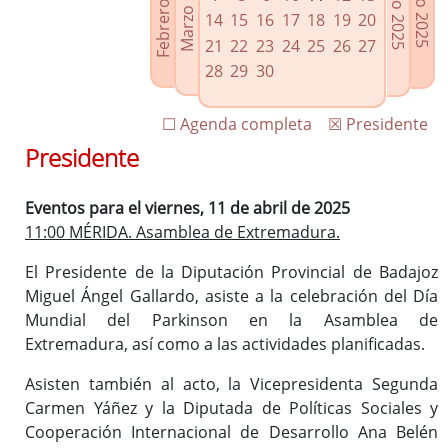
Febrero 2025
Marzo 2025
Mayo 2025
Junio 2025
Enlaces relacionados
14
15
16
17
18
19
20
Agenda de Presidencia
21
22
23
24
25
26
27
Plenos provinciales y Juntas de gobierno
28
29
30
Oficina de Proyectos Europeos
☐ Agenda completa
☒ Presidente
Presidente
Eventos para el viernes, 11 de abril de 2025
11:00 MÉRIDA. Asamblea de Extremadura.
El Presidente de la Diputación Provincial de Badajoz
Miguel Ángel Gallardo, asiste a la celebración del Día
Mundial del Parkinson en la Asamblea de
Extremadura, así como a las actividades planificadas.
Asisten también al acto, la Vicepresidenta Segunda
Carmen Yáñez y la Diputada de Políticas Sociales y
Cooperación Internacional de Desarrollo Ana Belén