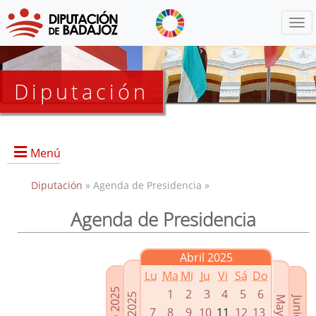
Menú
Diputación
Menú
Diputación
» Agenda de Presidencia »
Agenda de Presidencia
Presidencia
Diputados Delegados
Abril 2025
Grupos Políticos
Lu
Ma
Mi
Ju
Vi
Sá
Do
Junta de Gobierno
1
2
3
4
5
6
7
8
9
10
11
12
13