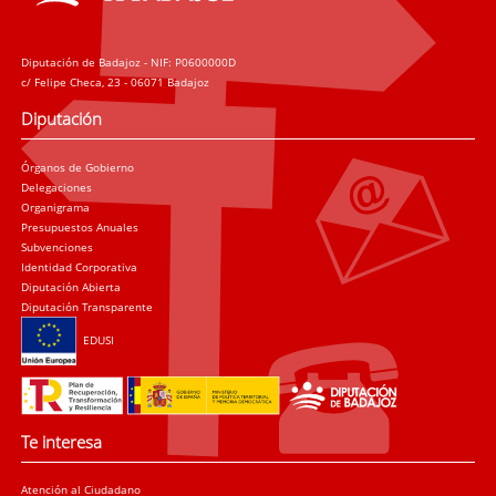
Diputación de Badajoz - NIF: P0600000D
c/ Felipe Checa, 23 - 06071 Badajoz
Diputación
Órganos de Gobierno
Delegaciones
Organigrama
Presupuestos Anuales
Subvenciones
Identidad Corporativa
Diputación Abierta
Diputación Transparente
EDUSI
Te interesa
Atención al Ciudadano