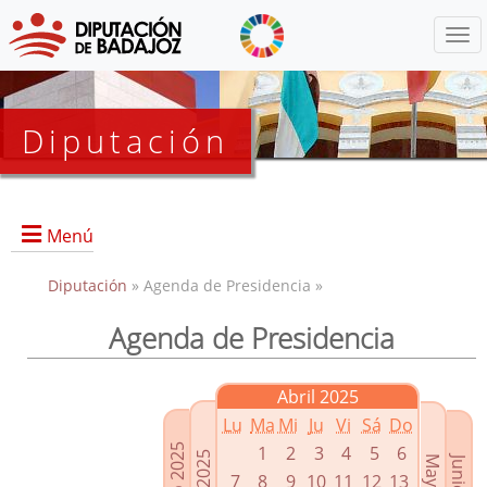
Menú
Diputación
Menú
Diputación
» Agenda de Presidencia »
Agenda de Presidencia
Presidencia
Diputados Delegados
Abril 2025
Grupos Políticos
Lu
Ma
Mi
Ju
Vi
Sá
Do
Junta de Gobierno
1
2
3
4
5
6
7
8
9
10
11
12
13