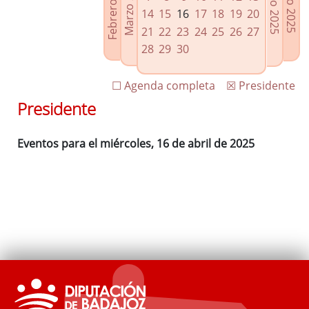
Febrero 2025
Marzo 2025
Mayo 2025
Junio 2025
Enlaces relacionados
14
15
16
17
18
19
20
Agenda de Presidencia
21
22
23
24
25
26
27
Plenos provinciales y Juntas de gobierno
28
29
30
Oficina de Proyectos Europeos
☐ Agenda completa
☒ Presidente
Presidente
Eventos para el miércoles, 16 de abril de 2025