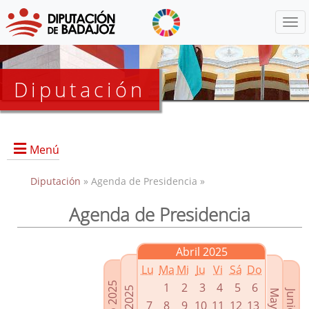
Menú
Diputación
Menú
Diputación
» Agenda de Presidencia »
Agenda de Presidencia
Presidencia
Diputados Delegados
Abril 2025
Grupos Políticos
Lu
Ma
Mi
Ju
Vi
Sá
Do
Junta de Gobierno
1
2
3
4
5
6
7
8
9
10
11
12
13