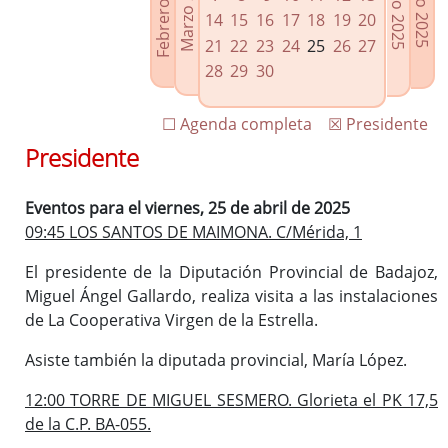
Febrero 2025
Marzo 2025
Mayo 2025
Junio 2025
Enlaces relacionados
14
15
16
17
18
19
20
Agenda de Presidencia
21
22
23
24
25
26
27
Plenos provinciales y Juntas de gobierno
28
29
30
Oficina de Proyectos Europeos
☐ Agenda completa
☒ Presidente
Presidente
Eventos para el viernes, 25 de abril de 2025
09:45 LOS SANTOS DE MAIMONA. C/Mérida, 1
El presidente de la Diputación Provincial de Badajoz,
Miguel Ángel Gallardo, realiza visita a las instalaciones
de La Cooperativa Virgen de la Estrella.
Asiste también la diputada provincial, María López.
12:00 TORRE DE MIGUEL SESMERO. Glorieta el PK 17,5
de la C.P. BA-055.