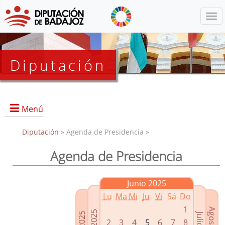
Menú
Diputación
Menú
Diputación
» Agenda de Presidencia »
Agenda de Presidencia
Presidencia
Diputados Delegados
Junio 2025
Grupos Políticos
Lu
Ma
Mi
Ju
Vi
Sá
Do
Junta de Gobierno
1
2
3
4
5
6
7
8