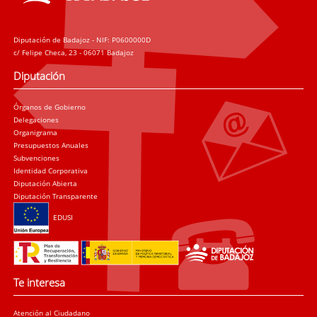
Diputación de Badajoz - NIF: P0600000D
c/ Felipe Checa, 23 - 06071 Badajoz
Diputación
Órganos de Gobierno
Delegaciones
Organigrama
Presupuestos Anuales
Subvenciones
Identidad Corporativa
Diputación Abierta
Diputación Transparente
EDUSI
Te interesa
Atención al Ciudadano