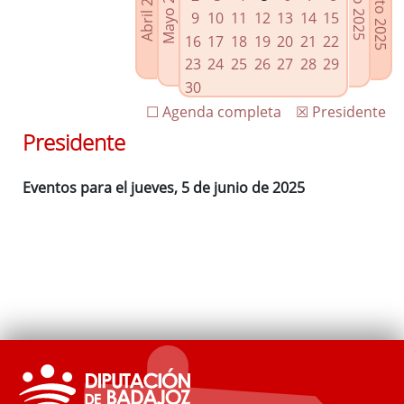
Agosto 2025
Mayo 2025
Abril 2025
Julio 2025
Enlaces relacionados
9
10
11
12
13
14
15
Agenda de Presidencia
16
17
18
19
20
21
22
Plenos provinciales y Juntas de gobierno
23
24
25
26
27
28
29
Oficina de Proyectos Europeos
30
☐ Agenda completa
☒ Presidente
Presidente
Eventos para el jueves, 5 de junio de 2025