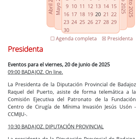
Agosto 2025
Mayo 2025
Abril 2025
Julio 2025
Enlaces relacionados
9
10
11
12
13
14
15
Agenda de Presidencia
16
17
18
19
20
21
22
Plenos provinciales y Juntas de gobierno
23
24
25
26
27
28
29
Oficina de Proyectos Europeos
30
☐ Agenda completa
☒ Presidenta
Presidenta
Eventos para el viernes, 20 de junio de 2025
09:00 BADAJOZ. On line.
La Presidenta de la Diputación Provincial de Badajoz
Raquel del Puerto, asiste de forma telemática a la
Comisión Ejecutiva del Patronato de la Fundación
Centro de Cirugía de Mínima Invasión Jesús Usón -
CCMIJU-.
10:30 BADAJOZ. DIPUTACIÓN PROVINCIAL
La presidenta de la Diputación Provincial de Badajoz,