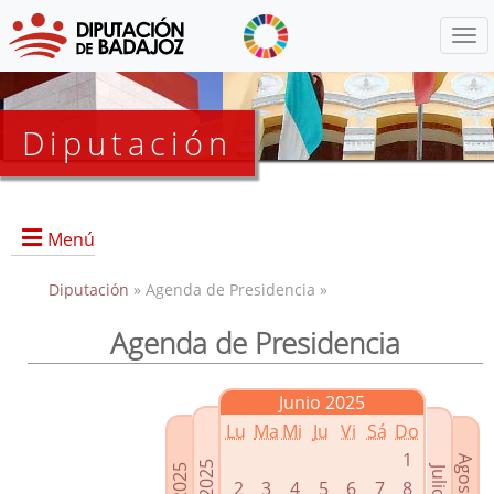
Menú
Diputación
Menú
Diputación
» Agenda de Presidencia »
Agenda de Presidencia
Presidencia
Diputados Delegados
Junio 2025
Grupos Políticos
Lu
Ma
Mi
Ju
Vi
Sá
Do
Junta de Gobierno
1
2
3
4
5
6
7
8