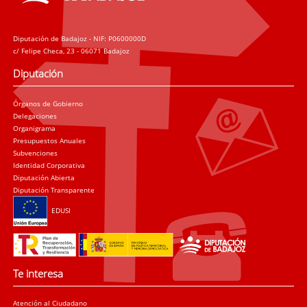
Diputación de Badajoz - NIF: P0600000D
c/ Felipe Checa, 23 - 06071 Badajoz
Diputación
Órganos de Gobierno
Delegaciones
Organigrama
Presupuestos Anuales
Subvenciones
Identidad Corporativa
Diputación Abierta
Diputación Transparente
EDUSI
Te interesa
Atención al Ciudadano