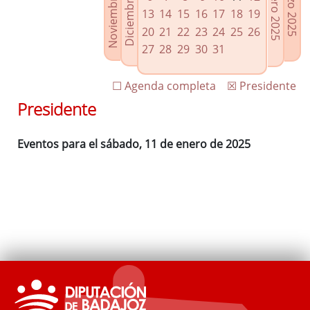
Noviembre 2024
Diciembre 2024
Febrero 2025
Marzo 2025
Enlaces relacionados
13
14
15
16
17
18
19
Agenda de Presidencia
20
21
22
23
24
25
26
Plenos provinciales y Juntas de gobierno
27
28
29
30
31
Oficina de Proyectos Europeos
☐ Agenda completa
☒ Presidente
Presidente
Eventos para el sábado, 11 de enero de 2025