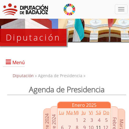
Menú
Diputación
Menú
Diputación
» Agenda de Presidencia »
Agenda de Presidencia
Presidencia
Diputados Delegados
Enero 2025
Grupos Políticos
Lu
Ma
Mi
Ju
Vi
Sá
Do
Junta de Gobierno
1
2
3
4
5
6
7
8
9
10
11
12