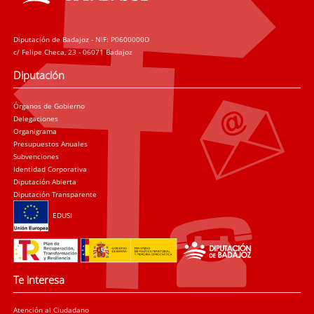
Diputación de Badajoz - NIF: P0600000D
c/ Felipe Checa, 23 - 06071 Badajoz
Diputación
Órganos de Gobierno
Delegaciones
Organigrama
Presupuestos Anuales
Subvenciones
Identidad Corporativa
Diputación Abierta
Diputación Transparente
EDUSI
Te interesa
Atención al Ciudadano