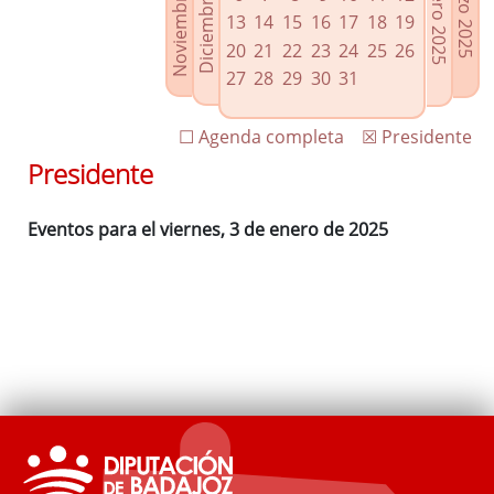
Noviembre 2024
Diciembre 2024
Febrero 2025
Marzo 2025
Enlaces relacionados
13
14
15
16
17
18
19
Agenda de Presidencia
20
21
22
23
24
25
26
Plenos provinciales y Juntas de gobierno
27
28
29
30
31
Oficina de Proyectos Europeos
☐ Agenda completa
☒ Presidente
Presidente
Eventos para el viernes, 3 de enero de 2025