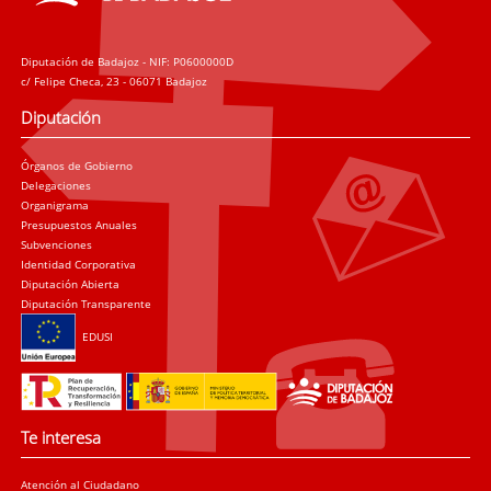
Diputación de Badajoz - NIF: P0600000D
c/ Felipe Checa, 23 - 06071 Badajoz
Diputación
Órganos de Gobierno
Delegaciones
Organigrama
Presupuestos Anuales
Subvenciones
Identidad Corporativa
Diputación Abierta
Diputación Transparente
EDUSI
Te interesa
Atención al Ciudadano