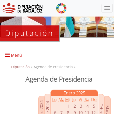
Menú
Diputación
Menú
Diputación
» Agenda de Presidencia »
Agenda de Presidencia
Presidencia
Diputados Delegados
Enero 2025
Grupos Políticos
Lu
Ma
Mi
Ju
Vi
Sá
Do
Junta de Gobierno
1
2
3
4
5
6
7
8
9
10
11
12