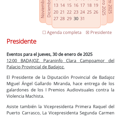
Noviembre 2024
Diciembre 2024
Febrero 2025
Marzo 2025
Enlaces relacionados
13
14
15
16
17
18
19
Agenda de Presidencia
20
21
22
23
24
25
26
Plenos provinciales y Juntas de gobierno
27
28
29
30
31
Oficina de Proyectos Europeos
☐ Agenda completa
☒ Presidente
Presidente
Eventos para el jueves, 30 de enero de 2025
12:00 BADAJOZ. Paraninfo Clara Campoamor del
Palacio Provincial de Badajoz.
El Presidente de la Diputación Provincial de Badajoz
Miguel Ángel Gallardo Miranda, hace entrega de los
galardones de los I Premios Audiovisuales contra la
Violencia Machista.
Asiste también la Vicepresidenta Primera Raquel del
Puerto Carrasco, La Vicepresidenta Segunda Carmen