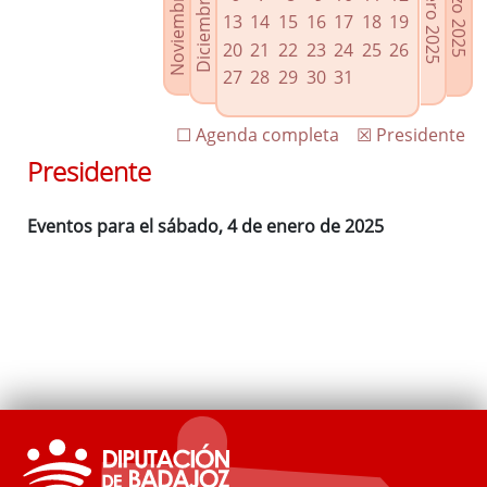
Noviembre 2024
Diciembre 2024
Febrero 2025
Marzo 2025
Enlaces relacionados
13
14
15
16
17
18
19
Agenda de Presidencia
20
21
22
23
24
25
26
Plenos provinciales y Juntas de gobierno
27
28
29
30
31
Oficina de Proyectos Europeos
☐ Agenda completa
☒ Presidente
Presidente
Eventos para el sábado, 4 de enero de 2025