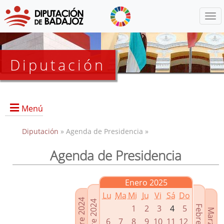
Menú
Diputación
Menú
Diputación
» Agenda de Presidencia »
Agenda de Presidencia
Presidencia
Diputados Delegados
Enero 2025
Grupos Políticos
Lu
Ma
Mi
Ju
Vi
Sá
Do
Junta de Gobierno
1
2
3
4
5
6
7
8
9
10
11
12