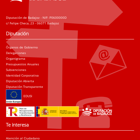
Diputación de Badajoz - NIF: P0600000D
c/ Felipe Checa, 23 - 06071 Badajoz
Diputación
Órganos de Gobierno
Delegaciones
Organigrama
Presupuestos Anuales
Subvenciones
Identidad Corporativa
Diputación Abierta
Diputación Transparente
EDUSI
Te interesa
Atención al Ciudadano