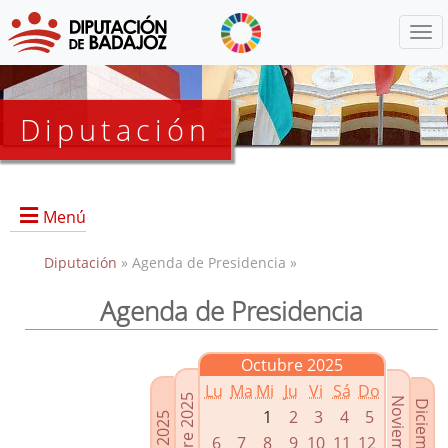
Menú
Diputación
Menú
Diputación
» Agenda de Presidencia »
Agenda de Presidencia
Presidencia
Diputados Delegados
Octubre 2025
Grupos Políticos
Lu
Ma
Mi
Ju
Vi
Sá
Do
Junta de Gobierno
1
2
3
4
5
6
7
8
9
10
11
12