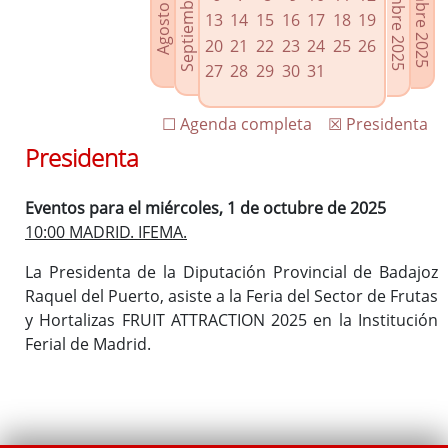
Septiembre 2025
Noviembre 2025
Diciembre 2025
Agosto 2025
Enlaces relacionados
13
14
15
16
17
18
19
Agenda de Presidencia
20
21
22
23
24
25
26
Plenos provinciales y Juntas de gobierno
27
28
29
30
31
Oficina de Proyectos Europeos
☐ Agenda completa
☒ Presidenta
Presidenta
Eventos para el miércoles, 1 de octubre de 2025
10:00 MADRID. IFEMA.
La Presidenta de la Diputación Provincial de Badajoz
Raquel del Puerto, asiste a la Feria del Sector de Frutas
y Hortalizas FRUIT ATTRACTION 2025 en la Institución
Ferial de Madrid.