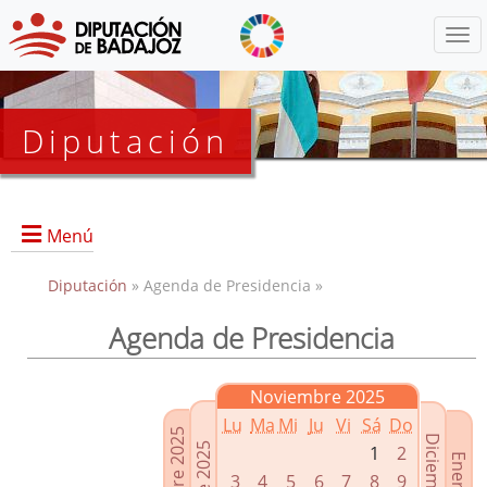
Menú
Diputación
Menú
Diputación
» Agenda de Presidencia »
Agenda de Presidencia
Presidencia
Diputados Delegados
Noviembre 2025
Grupos Políticos
Lu
Ma
Mi
Ju
Vi
Sá
Do
Junta de Gobierno
1
2
3
4
5
6
7
8
9