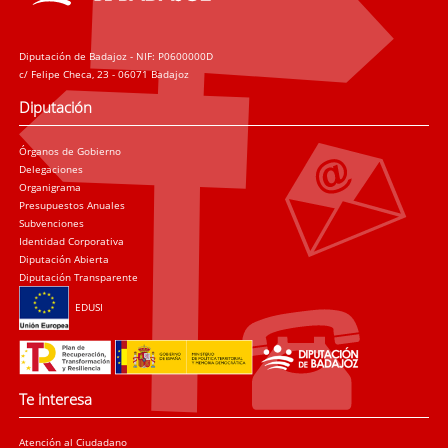
Diputación de Badajoz - NIF: P0600000D
c/ Felipe Checa, 23 - 06071 Badajoz
Diputación
Órganos de Gobierno
Delegaciones
Organigrama
Presupuestos Anuales
Subvenciones
Identidad Corporativa
Diputación Abierta
Diputación Transparente
EDUSI
Te interesa
Atención al Ciudadano