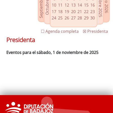
Septiembre 2025
Diciembre 2025
Octubre 2025
Enero 2026
Enlaces relacionados
10
11
12
13
14
15
16
Agenda de Presidencia
17
18
19
20
21
22
23
Plenos provinciales y Juntas de gobierno
24
25
26
27
28
29
30
Oficina de Proyectos Europeos
☐ Agenda completa
☒ Presidenta
Presidenta
Eventos para el sábado, 1 de noviembre de 2025