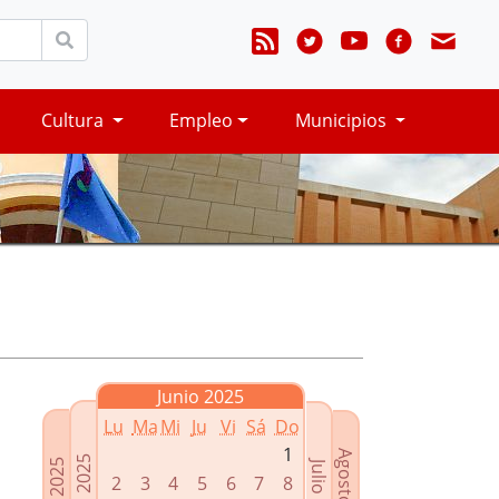
Cultura
Empleo
Municipios
Junio 2025
Lu
Ma
Mi
Ju
Vi
Sá
Do
1
Agosto 2025
Mayo 2025
Abril 2025
Julio 2025
2
3
4
5
6
7
8