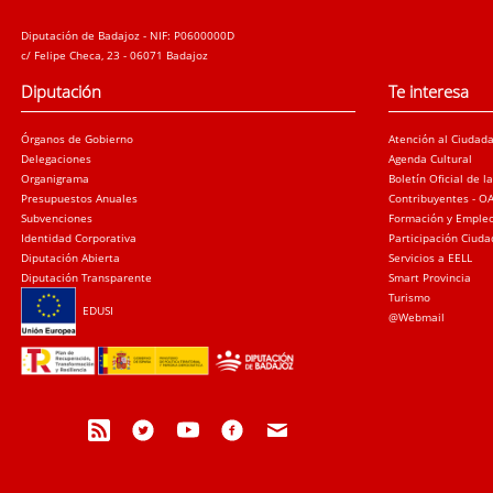
Diputación de Badajoz - NIF: P0600000D
c/ Felipe Checa, 23 - 06071 Badajoz
Diputación
Te interesa
Órganos de Gobierno
Atención al Ciudad
Delegaciones
Agenda Cultural
Organigrama
Boletín Oficial de l
Presupuestos Anuales
Contribuyentes - O
Subvenciones
Formación y Emple
Identidad Corporativa
Participación Ciud
Diputación Abierta
Servicios a EELL
Diputación Transparente
Smart Provincia
Turismo
EDUSI
@Webmail