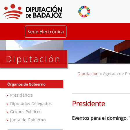
Sede Electrónica
Diputación
Diputación
» Agenda de Pr
Órganos de Gobierno
Presidencia
Presidente
Diputados Delegados
Grupos Políticos
Eventos para el domingo, 
Junta de Gobierno