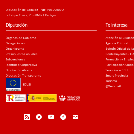
Diputación de Badajoz - NIF: P0600000D
c/ Felipe Checa, 23 - 06071 Badajoz
Diputación
Te interesa
Órganos de Gobierno
Atención al Ciudad
Delegaciones
Agenda Cultural
Organigrama
Boletín Oficial de l
Presupuestos Anuales
Contribuyentes - O
Subvenciones
Formación y Emple
Identidad Corporativa
Participación Ciud
Diputación Abierta
Servicios a EELL
Diputación Transparente
Smart Provincia
Turismo
EDUSI
@Webmail