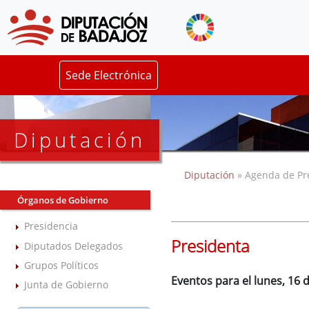
Sede Electrónica
Diputación
Diputación
» Agenda de Pr
Órganos de Gobierno
Presidencia
Presidenta
Diputados Delegados
Grupos Políticos
Eventos para el lunes, 16 
Junta de Gobierno