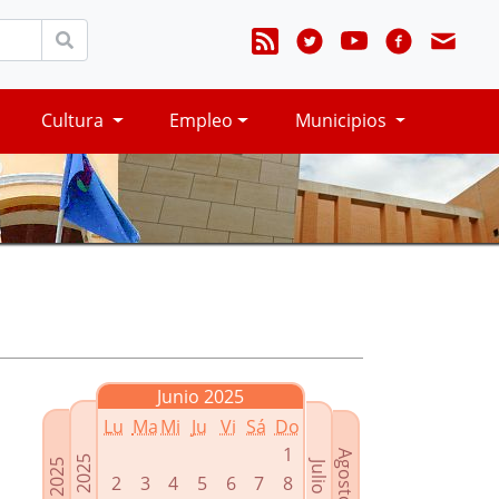
Cultura
Empleo
Municipios
Junio 2025
Lu
Ma
Mi
Ju
Vi
Sá
Do
1
Agosto 2025
Mayo 2025
Abril 2025
Julio 2025
2
3
4
5
6
7
8