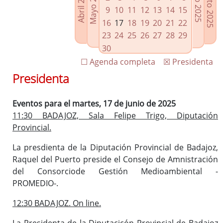
Agosto 2025
Mayo 2025
Abril 2025
Julio 2025
Enlaces relacionados
9
10
11
12
13
14
15
Agenda de Presidencia
16
17
18
19
20
21
22
Plenos provinciales y Juntas de gobierno
23
24
25
26
27
28
29
Oficina de Proyectos Europeos
30
☐ Agenda completa
☒ Presidenta
Presidenta
Eventos para el martes, 17 de junio de 2025
11:30 BADAJOZ, Sala Felipe Trigo, Diputación
Provincial.
La presdienta de la Diputación Provincial de Badajoz,
Raquel del Puerto preside el Consejo de Amnistración
del Consorciode Gestión Medioambiental -
PROMEDIO-.
12:30 BADAJOZ. On line.
La Presidenta de la Diputacicón Provincial de Badajoz