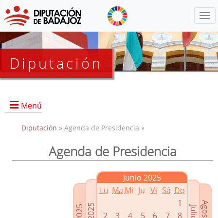
Menú
Diputación
Menú
Diputación
» Agenda de Presidencia »
Agenda de Presidencia
Presidencia
Diputados Delegados
Junio 2025
Grupos Políticos
Lu
Ma
Mi
Ju
Vi
Sá
Do
Junta de Gobierno
1
2
3
4
5
6
7
8