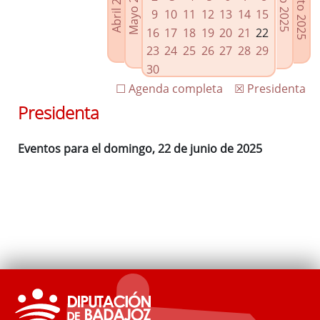
Agosto 2025
Mayo 2025
Abril 2025
Julio 2025
Enlaces relacionados
9
10
11
12
13
14
15
Agenda de Presidencia
16
17
18
19
20
21
22
Plenos provinciales y Juntas de gobierno
23
24
25
26
27
28
29
Oficina de Proyectos Europeos
30
☐ Agenda completa
☒ Presidenta
Presidenta
Eventos para el domingo, 22 de junio de 2025