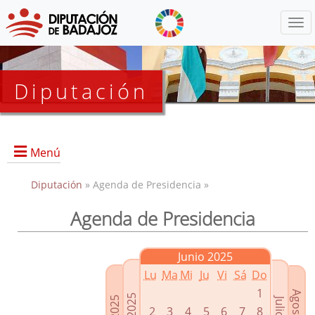
Menú
Diputación
Menú
Diputación
» Agenda de Presidencia »
Agenda de Presidencia
Presidencia
Diputados Delegados
Junio 2025
Grupos Políticos
Lu
Ma
Mi
Ju
Vi
Sá
Do
Junta de Gobierno
1
2
3
4
5
6
7
8