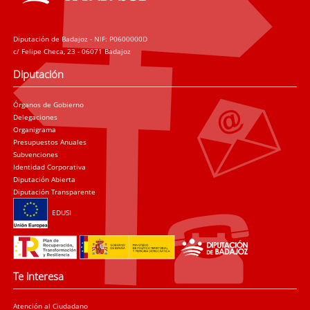
Diputación de Badajoz - NIF: P0600000D
c/ Felipe Checa, 23 - 06071 Badajoz
Diputación
Órganos de Gobierno
Delegaciones
Organigrama
Presupuestos Anuales
Subvenciones
Identidad Corporativa
Diputación Abierta
Diputación Transparente
EDUSI
Te interesa
Atención al Ciudadano