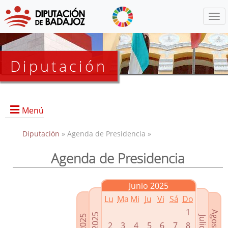
Menú
Diputación
Menú
Diputación
» Agenda de Presidencia »
Agenda de Presidencia
Presidencia
Diputados Delegados
Junio 2025
Grupos Políticos
Lu
Ma
Mi
Ju
Vi
Sá
Do
Junta de Gobierno
1
2
3
4
5
6
7
8