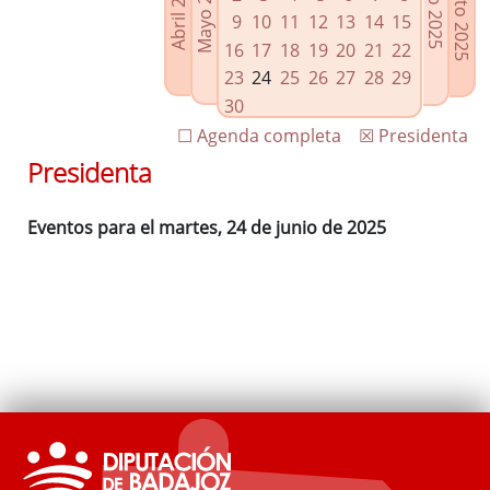
Agosto 2025
Mayo 2025
Abril 2025
Julio 2025
Enlaces relacionados
9
10
11
12
13
14
15
Agenda de Presidencia
16
17
18
19
20
21
22
Plenos provinciales y Juntas de gobierno
23
24
25
26
27
28
29
Oficina de Proyectos Europeos
30
☐ Agenda completa
☒ Presidenta
Presidenta
Eventos para el martes, 24 de junio de 2025