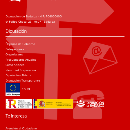
Diputación de Badajoz - NIF: P0600000D
c/ Felipe Checa, 23 - 06071 Badajoz
Diputación
Órganos de Gobierno
Delegaciones
Organigrama
Presupuestos Anuales
Subvenciones
Identidad Corporativa
Diputación Abierta
Diputación Transparente
EDUSI
Te interesa
Atención al Ciudadano