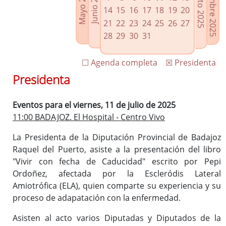
Septiembre 2025
Agosto 2025
Mayo 2025
Junio 2025
Enlaces relacionados
14
15
16
17
18
19
20
Agenda de Presidencia
21
22
23
24
25
26
27
Plenos provinciales y Juntas de gobierno
28
29
30
31
Oficina de Proyectos Europeos
☐ Agenda completa
☒ Presidenta
Presidenta
Eventos para el viernes, 11 de julio de 2025
11:00 BADAJOZ. El Hospital - Centro Vivo
La Presidenta de la Diputación Provincial de Badajoz
Raquel del Puerto, asiste a la presentación del libro
"Vivir con fecha de Caducidad" escrito por Pepi
Ordoñez, afectada por la Escleródis Lateral
Amiotrófica (ELA), quien comparte su experiencia y su
proceso de adapatación con la enfermedad.
Asisten al acto varios Diputadas y Diputados de la