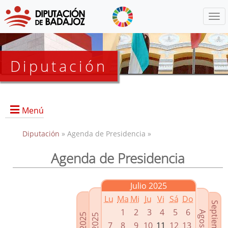
Menú
Diputación
Menú
Diputación
» Agenda de Presidencia »
Agenda de Presidencia
Presidencia
Diputados Delegados
Julio 2025
Grupos Políticos
Lu
Ma
Mi
Ju
Vi
Sá
Do
Junta de Gobierno
1
2
3
4
5
6
7
8
9
10
11
12
13