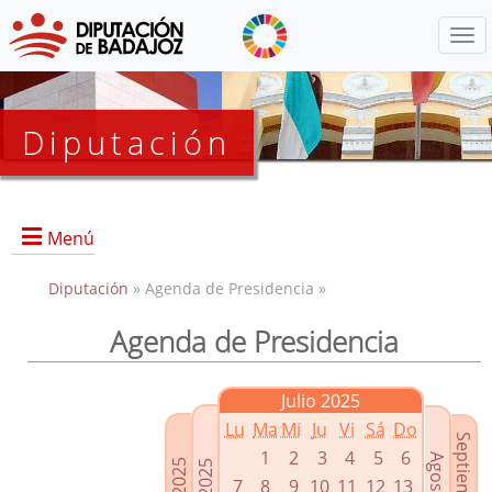
Menú
Diputación
Menú
Diputación
» Agenda de Presidencia »
Agenda de Presidencia
Presidencia
Diputados Delegados
Julio 2025
Grupos Políticos
Lu
Ma
Mi
Ju
Vi
Sá
Do
Junta de Gobierno
1
2
3
4
5
6
7
8
9
10
11
12
13