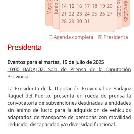
Septiembre 2025
Agosto 2025
Mayo 2025
Junio 2025
Enlaces relacionados
14
15
16
17
18
19
20
Agenda de Presidencia
21
22
23
24
25
26
27
Plenos provinciales y Juntas de gobierno
28
29
30
31
Oficina de Proyectos Europeos
☐ Agenda completa
☒ Presidenta
Presidenta
Eventos para el martes, 15 de julio de 2025
10:00 BADAJOZ. Sala de Prensa de la Diputación
Provincial
La Presidenta de la Diputación Provincial de Badajoz
Raquel del Puerto, presenta en rueda de prensa la
convocatoria de subvenciones destinadas a entidades
sin ánimo de lucro para la adquisición de vehículos
adaptados de transporte de personas con movilidad
reducida, discapacidad y/o diversidad funcional.