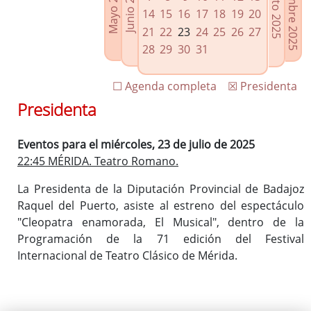
Septiembre 2025
Agosto 2025
Mayo 2025
Junio 2025
Enlaces relacionados
14
15
16
17
18
19
20
Agenda de Presidencia
21
22
23
24
25
26
27
Plenos provinciales y Juntas de gobierno
28
29
30
31
Oficina de Proyectos Europeos
☐ Agenda completa
☒ Presidenta
Presidenta
Eventos para el miércoles, 23 de julio de 2025
22:45 MÉRIDA. Teatro Romano.
La Presidenta de la Diputación Provincial de Badajoz
Raquel del Puerto, asiste al estreno del espectáculo
"Cleopatra enamorada, El Musical", dentro de la
Programación de la 71 edición del Festival
Internacional de Teatro Clásico de Mérida.