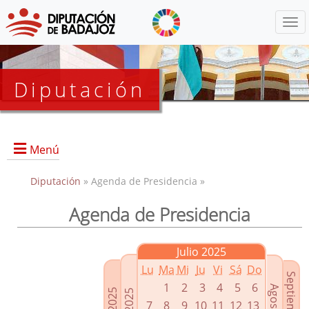
Menú
Diputación
Menú
Diputación
» Agenda de Presidencia »
Agenda de Presidencia
Presidencia
Diputados Delegados
Julio 2025
Grupos Políticos
Lu
Ma
Mi
Ju
Vi
Sá
Do
Junta de Gobierno
1
2
3
4
5
6
7
8
9
10
11
12
13