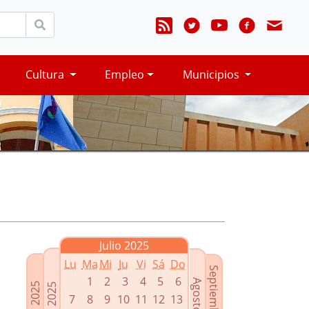
Cultura
Empleo
Municipios
Julio 2025
Lu
Ma
Mi
Ju
Vi
Sá
Do
Septiembre 2025
1
2
3
4
5
6
Agosto 2025
Mayo 2025
Junio 2025
7
8
9
10
11
12
13