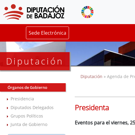
Sede Electrónica
Diputación
Diputación
» Agenda de Pr
Órganos de Gobierno
Presidencia
Presidenta
Diputados Delegados
Grupos Políticos
Eventos para el viernes, 25
Junta de Gobierno