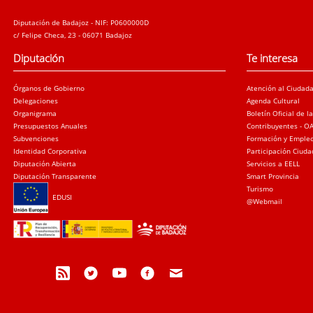
Diputación de Badajoz - NIF: P0600000D
c/ Felipe Checa, 23 - 06071 Badajoz
Diputación
Te interesa
Órganos de Gobierno
Atención al Ciudad
Delegaciones
Agenda Cultural
Organigrama
Boletín Oficial de l
Presupuestos Anuales
Contribuyentes - O
Subvenciones
Formación y Emple
Identidad Corporativa
Participación Ciud
Diputación Abierta
Servicios a EELL
Diputación Transparente
Smart Provincia
Turismo
EDUSI
@Webmail