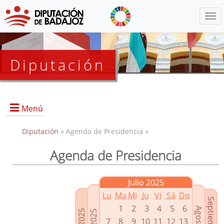
Menú
Diputación
Menú
Diputación
» Agenda de Presidencia »
Agenda de Presidencia
Presidencia
Diputados Delegados
Julio 2025
Grupos Políticos
Lu
Ma
Mi
Ju
Vi
Sá
Do
Junta de Gobierno
1
2
3
4
5
6
7
8
9
10
11
12
13