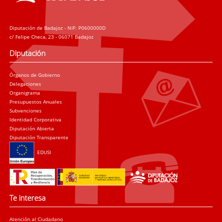
Diputación de Badajoz - NIF: P0600000D
c/ Felipe Checa, 23 - 06071 Badajoz
Diputación
Órganos de Gobierno
Delegaciones
Organigrama
Presupuestos Anuales
Subvenciones
Identidad Corporativa
Diputación Abierta
Diputación Transparente
EDUSI
Te interesa
Atención al Ciudadano