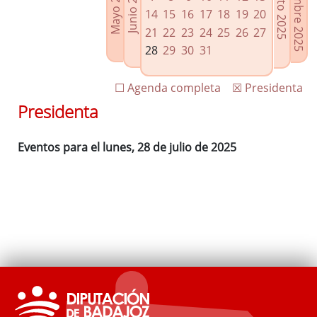
Septiembre 2025
Agosto 2025
Mayo 2025
Junio 2025
Enlaces relacionados
14
15
16
17
18
19
20
Agenda de Presidencia
21
22
23
24
25
26
27
Plenos provinciales y Juntas de gobierno
28
29
30
31
Oficina de Proyectos Europeos
☐ Agenda completa
☒ Presidenta
Presidenta
Eventos para el lunes, 28 de julio de 2025