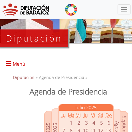
Menú
Diputación
Menú
Diputación
» Agenda de Presidencia »
Agenda de Presidencia
Presidencia
Diputados Delegados
Julio 2025
Grupos Políticos
Lu
Ma
Mi
Ju
Vi
Sá
Do
Junta de Gobierno
1
2
3
4
5
6
7
8
9
10
11
12
13