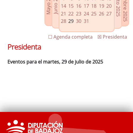
Septiembre 2025
Agosto 2025
Mayo 2025
Junio 2025
Enlaces relacionados
14
15
16
17
18
19
20
Agenda de Presidencia
21
22
23
24
25
26
27
Plenos provinciales y Juntas de gobierno
28
29
30
31
Oficina de Proyectos Europeos
☐ Agenda completa
☒ Presidenta
Presidenta
Eventos para el martes, 29 de julio de 2025