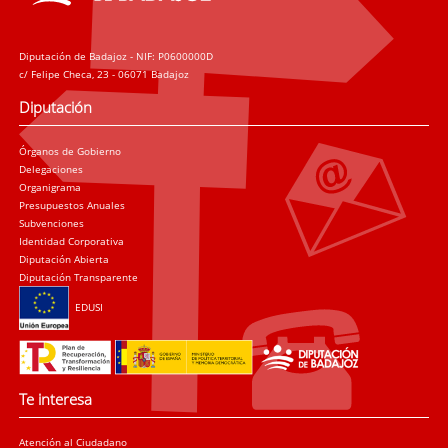
Diputación de Badajoz - NIF: P0600000D
c/ Felipe Checa, 23 - 06071 Badajoz
Diputación
Órganos de Gobierno
Delegaciones
Organigrama
Presupuestos Anuales
Subvenciones
Identidad Corporativa
Diputación Abierta
Diputación Transparente
EDUSI
Te interesa
Atención al Ciudadano