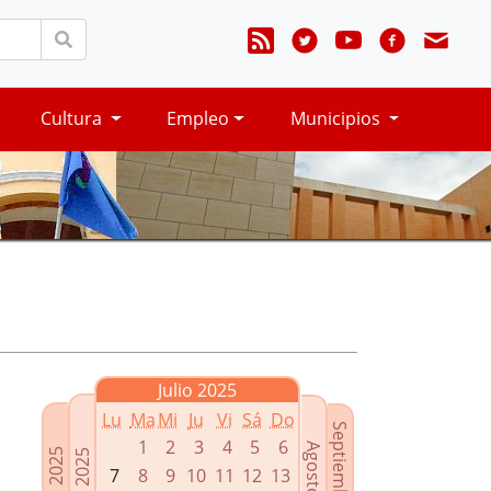
Cultura
Empleo
Municipios
Julio 2025
Lu
Ma
Mi
Ju
Vi
Sá
Do
Septiembre 2025
1
2
3
4
5
6
Agosto 2025
Mayo 2025
Junio 2025
7
8
9
10
11
12
13