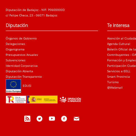
Diputación de Badajoz - NIF: P0600000D
c/ Felipe Checa, 23 - 06071 Badajoz
Diputación
Te interesa
Órganos de Gobierno
Atención al Ciudad
Delegaciones
Agenda Cultural
Organigrama
Boletín Oficial de l
Presupuestos Anuales
Contribuyentes - O
Subvenciones
Formación y Emple
Identidad Corporativa
Participación Ciud
Diputación Abierta
Servicios a EELL
Diputación Transparente
Smart Provincia
Turismo
EDUSI
@Webmail