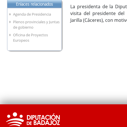
Enlaces relacionados
La presidenta de la Diput
visita del presidente d
Agenda de Presidencia
Jarilla (Cáceres), con moti
Plenos provinciales y Juntas
de gobierno
Oficina de Proyectos
Europeos