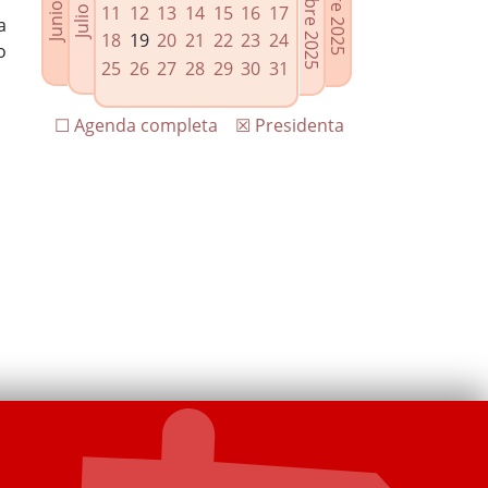
11
12
13
14
15
16
17
a
18
19
20
21
22
23
24
o
25
26
27
28
29
30
31
☐ Agenda completa
☒ Presidenta