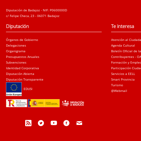
Diputación de Badajoz - NIF: P0600000D
c/ Felipe Checa, 23 - 06071 Badajoz
Diputación
Te interesa
Órganos de Gobierno
Atención al Ciudad
Delegaciones
Agenda Cultural
Organigrama
Boletín Oficial de l
Presupuestos Anuales
Contribuyentes - O
Subvenciones
Formación y Emple
Identidad Corporativa
Participación Ciud
Diputación Abierta
Servicios a EELL
Diputación Transparente
Smart Provincia
Turismo
EDUSI
@Webmail