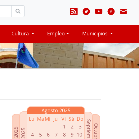
Cultura
Empleo
Municipios
Agosto 2025
Lu
Ma
Mi
Ju
Vi
Sá
Do
Septiembre 2025
Octubre 2025
1
2
3
Junio 2025
Julio 2025
4
5
6
7
8
9
10