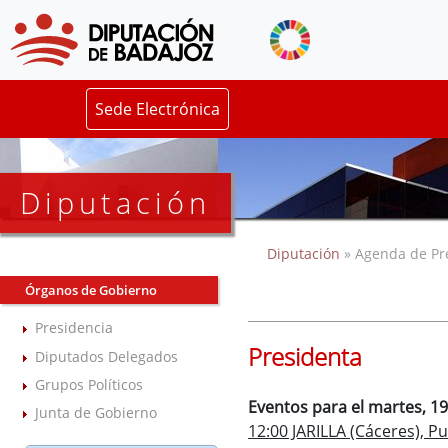
Sede Electrónica
Diputación
Diputación
» Agenda de Pr
Órganos de Gobierno
Presidencia
Presidenta
Diputados Delegados
Grupos Políticos
Eventos para el martes, 1
Junta de Gobierno
12:00 JARILLA (Cáceres), 