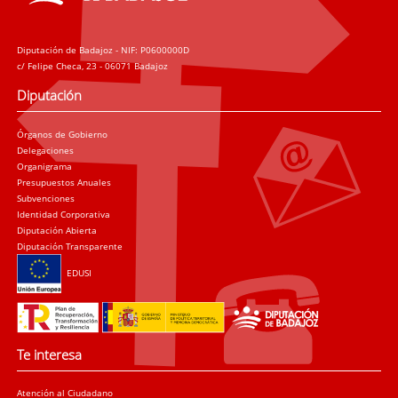
Diputación de Badajoz - NIF: P0600000D
c/ Felipe Checa, 23 - 06071 Badajoz
Diputación
Órganos de Gobierno
Delegaciones
Organigrama
Presupuestos Anuales
Subvenciones
Identidad Corporativa
Diputación Abierta
Diputación Transparente
EDUSI
Te interesa
Atención al Ciudadano