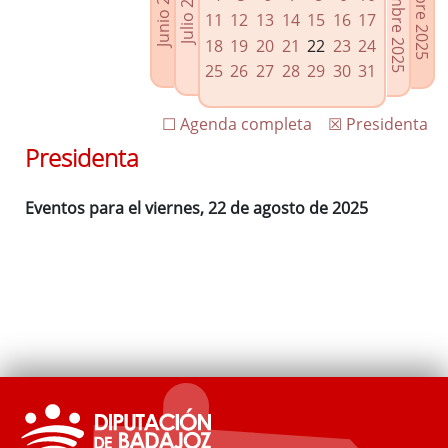
Septiembre 2025
Octubre 2025
Junio 2025
Julio 2025
Enlaces relacionados
11
12
13
14
15
16
17
Agenda de Presidencia
18
19
20
21
22
23
24
Plenos provinciales y Juntas de gobierno
25
26
27
28
29
30
31
Oficina de Proyectos Europeos
☐ Agenda completa
☒ Presidenta
Presidenta
Eventos para el viernes, 22 de agosto de 2025