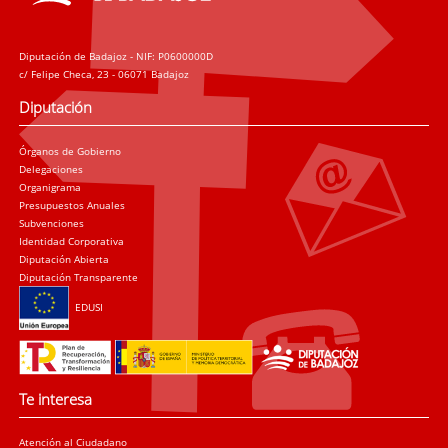
Diputación de Badajoz - NIF: P0600000D
c/ Felipe Checa, 23 - 06071 Badajoz
Diputación
Órganos de Gobierno
Delegaciones
Organigrama
Presupuestos Anuales
Subvenciones
Identidad Corporativa
Diputación Abierta
Diputación Transparente
EDUSI
Te interesa
Atención al Ciudadano