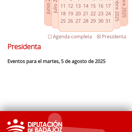
Septiembre 2025
Octubre 2025
Junio 2025
Julio 2025
Enlaces relacionados
11
12
13
14
15
16
17
Agenda de Presidencia
18
19
20
21
22
23
24
Plenos provinciales y Juntas de gobierno
25
26
27
28
29
30
31
Oficina de Proyectos Europeos
☐ Agenda completa
☒ Presidenta
Presidenta
Eventos para el martes, 5 de agosto de 2025