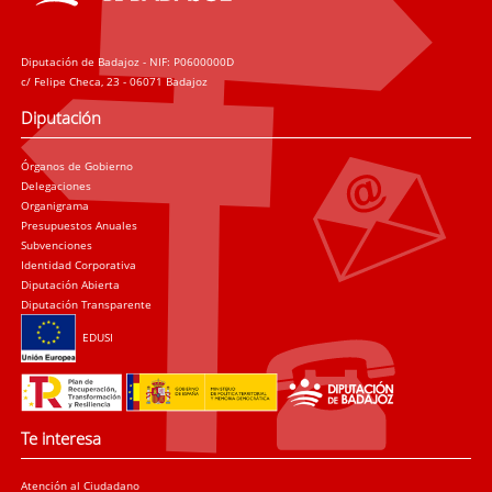
Diputación de Badajoz - NIF: P0600000D
c/ Felipe Checa, 23 - 06071 Badajoz
Diputación
Órganos de Gobierno
Delegaciones
Organigrama
Presupuestos Anuales
Subvenciones
Identidad Corporativa
Diputación Abierta
Diputación Transparente
EDUSI
Te interesa
Atención al Ciudadano