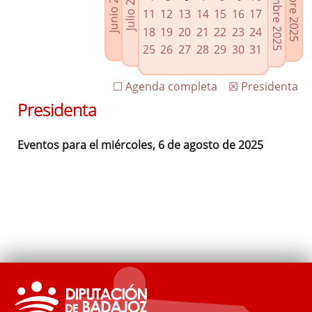
Septiembre 2025
Octubre 2025
Junio 2025
Julio 2025
Enlaces relacionados
11
12
13
14
15
16
17
Agenda de Presidencia
18
19
20
21
22
23
24
Plenos provinciales y Juntas de gobierno
25
26
27
28
29
30
31
Oficina de Proyectos Europeos
☐ Agenda completa
☒ Presidenta
Presidenta
Eventos para el miércoles, 6 de agosto de 2025