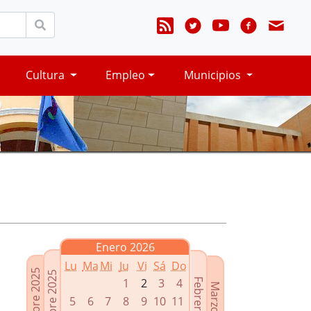
Cultura
Empleo
Municipios
Enero 2026
Lu
Ma
Mi
Ju
Vi
Sá
Do
Noviembre 2025
Diciembre 2025
1
2
3
4
Febrero 2026
Marzo 2026
5
6
7
8
9
10
11