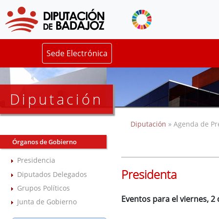
Sede Electrónica
Diputación
Diputación
» Agenda de Pr
Órganos de Gobierno
Presidencia
Presidenta
Diputados Delegados
Grupos Políticos
Eventos para el viernes, 2
Junta de Gobierno