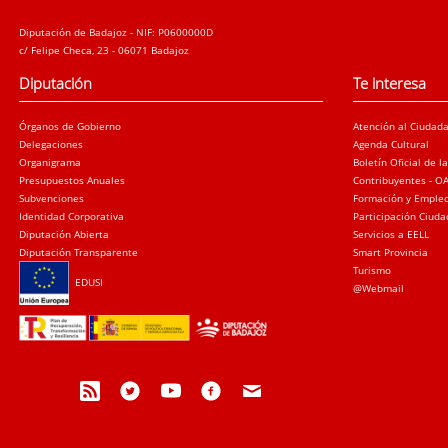
Diputación de Badajoz - NIF: P0600000D
c/ Felipe Checa, 23 - 06071 Badajoz
Diputación
Te interesa
Órganos de Gobierno
Atención al Ciudad
Delegaciones
Agenda Cultural
Organigrama
Boletín Oficial de l
Presupuestos Anuales
Contribuyentes - O
Subvenciones
Formación y Emple
Identidad Corporativa
Participación Ciud
Diputación Abierta
Servicios a EELL
Diputación Transparente
Smart Provincia
Turismo
EDUSI
@Webmail