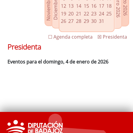
Noviembre 2025
Diciembre 2025
Febrero 2026
Marzo 2026
Enlaces relacionados
12
13
14
15
16
17
18
Agenda de Presidencia
19
20
21
22
23
24
25
Plenos provinciales y Juntas de gobierno
26
27
28
29
30
31
Oficina de Proyectos Europeos
☐ Agenda completa
☒ Presidenta
Presidenta
Eventos para el domingo, 4 de enero de 2026