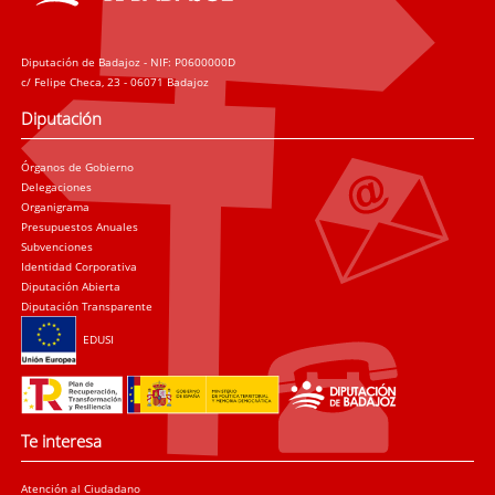
Diputación de Badajoz - NIF: P0600000D
c/ Felipe Checa, 23 - 06071 Badajoz
Diputación
Órganos de Gobierno
Delegaciones
Organigrama
Presupuestos Anuales
Subvenciones
Identidad Corporativa
Diputación Abierta
Diputación Transparente
EDUSI
Te interesa
Atención al Ciudadano