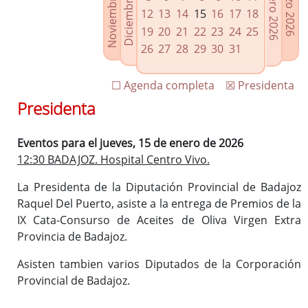
Noviembre 2025
Diciembre 2025
Febrero 2026
Marzo 2026
Enlaces relacionados
12
13
14
15
16
17
18
Agenda de Presidencia
19
20
21
22
23
24
25
Plenos provinciales y Juntas de gobierno
26
27
28
29
30
31
Oficina de Proyectos Europeos
☐ Agenda completa
☒ Presidenta
Presidenta
Eventos para el jueves, 15 de enero de 2026
12:30 BADAJOZ. Hospital Centro Vivo.
La Presidenta de la Diputación Provincial de Badajoz
Raquel Del Puerto, asiste a la entrega de Premios de la
IX Cata-Consurso de Aceites de Oliva Virgen Extra
Provincia de Badajoz.
Asisten tambien varios Diputados de la Corporación
Provincial de Badajoz.