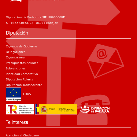
Diputación de Badajoz - NIF: P0600000D
c/ Felipe Checa, 23 - 06071 Badajoz
Diputación
Órganos de Gobierno
Delegaciones
Organigrama
Presupuestos Anuales
Subvenciones
Identidad Corporativa
Diputación Abierta
Diputación Transparente
EDUSI
Te interesa
Atención al Ciudadano