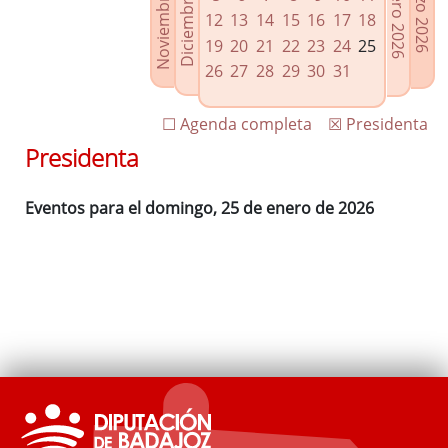
Noviembre 2025
Diciembre 2025
Febrero 2026
Marzo 2026
Enlaces relacionados
12
13
14
15
16
17
18
Agenda de Presidencia
19
20
21
22
23
24
25
Plenos provinciales y Juntas de gobierno
26
27
28
29
30
31
Oficina de Proyectos Europeos
☐ Agenda completa
☒ Presidenta
Presidenta
Eventos para el domingo, 25 de enero de 2026