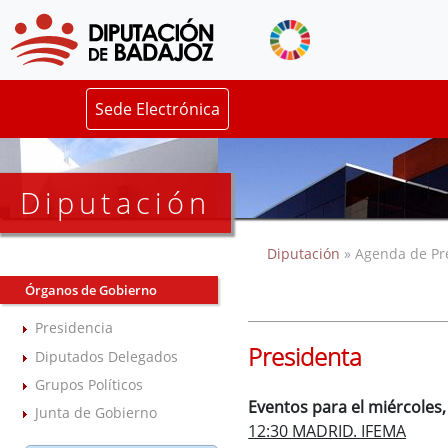
Sede Electrónica
Diputación
Diputación
» Agenda de Pr
Órganos de Gobierno
Presidencia
Presidenta
Diputados Delegados
Grupos Políticos
Eventos para el miércoles
Junta de Gobierno
12:30 MADRID. IFEMA