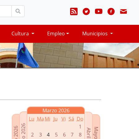
Cultura
Empleo
Municipios
Marzo 2026
Lu
Ma
Mi
Ju
Vi
Sá
Do
Febrero 2026
1
Enero 2026
Mayo 2026
Abril 2026
2
3
4
5
6
7
8