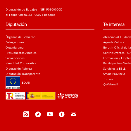
Diputación de Badajoz - NIF: P0600000D
c/ Felipe Checa, 23 - 06071 Badajoz
Diputación
Te interesa
Órganos de Gobierno
Atención al Ciudad
Delegaciones
Agenda Cultural
Organigrama
Boletín Oficial de l
Presupuestos Anuales
Contribuyentes - O
Subvenciones
Formación y Emple
Identidad Corporativa
Participación Ciud
Diputación Abierta
Servicios a EELL
Diputación Transparente
Smart Provincia
Turismo
EDUSI
@Webmail