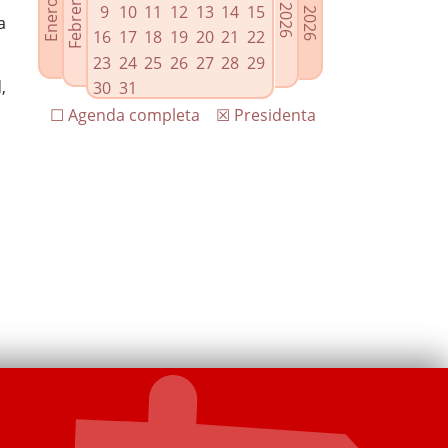
9
10
11
12
13
14
15
a
16
17
18
19
20
21
22
23
24
25
26
27
28
29
,
30
31
☐ Agenda completa
☒ Presidenta