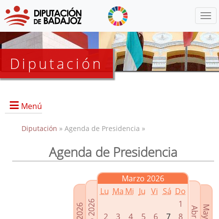
Menú
Diputación
Menú
Diputación
» Agenda de Presidencia »
Agenda de Presidencia
Presidencia
Diputados Delegados
Marzo 2026
Grupos Políticos
Lu
Ma
Mi
Ju
Vi
Sá
Do
Junta de Gobierno
1
2
3
4
5
6
7
8