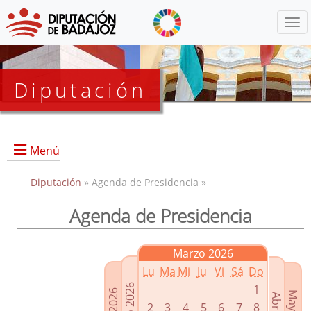
Menú
Diputación
Menú
Diputación
» Agenda de Presidencia »
Agenda de Presidencia
Presidencia
Diputados Delegados
Marzo 2026
Grupos Políticos
Lu
Ma
Mi
Ju
Vi
Sá
Do
Junta de Gobierno
1
2
3
4
5
6
7
8