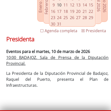
Febrero 2026
Enero 2026
Mayo 2026
Abril 2026
Enlaces relacionados
9
10
11
12
13
14
15
Agenda de Presidencia
16
17
18
19
20
21
22
Plenos provinciales y Juntas de gobierno
23
24
25
26
27
28
29
Oficina de Proyectos Europeos
30
31
☐ Agenda completa
☒ Presidenta
Presidenta
Eventos para el martes, 10 de marzo de 2026
10:00 BADAJOZ. Sala de Prensa de la Diputación
Provincial.
La Presidenta de la Diputación Provincial de Badajoz,
Raquel del Puerto, presenta el Plan de
Infraestructuras.