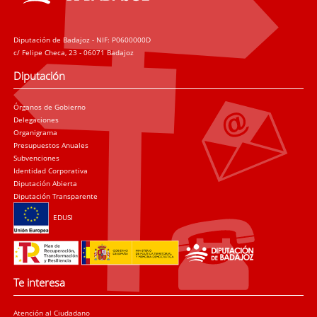
Diputación de Badajoz - NIF: P0600000D
c/ Felipe Checa, 23 - 06071 Badajoz
Diputación
Órganos de Gobierno
Delegaciones
Organigrama
Presupuestos Anuales
Subvenciones
Identidad Corporativa
Diputación Abierta
Diputación Transparente
EDUSI
Te interesa
Atención al Ciudadano