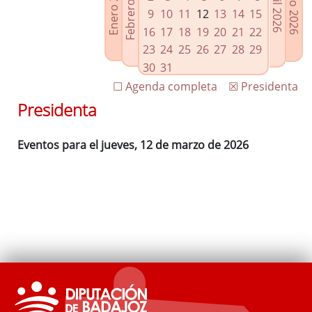
Febrero 2026
Enero 2026
Mayo 2026
Abril 2026
Enlaces relacionados
9
10
11
12
13
14
15
Agenda de Presidencia
16
17
18
19
20
21
22
Plenos provinciales y Juntas de gobierno
23
24
25
26
27
28
29
Oficina de Proyectos Europeos
30
31
☐ Agenda completa
☒ Presidenta
Presidenta
Eventos para el jueves, 12 de marzo de 2026