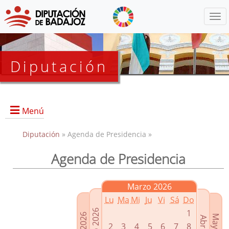
Menú
Diputación
Menú
Diputación
» Agenda de Presidencia »
Agenda de Presidencia
Presidencia
Diputados Delegados
Marzo 2026
Grupos Políticos
Lu
Ma
Mi
Ju
Vi
Sá
Do
Junta de Gobierno
1
2
3
4
5
6
7
8