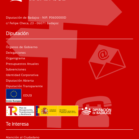
Diputación de Badajoz - NIF: P0600000D
c/ Felipe Checa, 23 - 06071 Badajoz
Diputación
Órganos de Gobierno
Delegaciones
Organigrama
Presupuestos Anuales
Subvenciones
Identidad Corporativa
Diputación Abierta
Diputación Transparente
EDUSI
Te interesa
Atención al Ciudadano