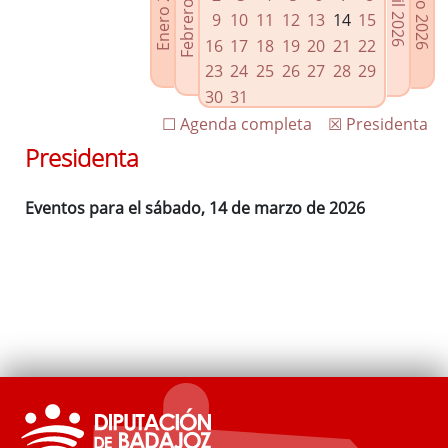
Febrero 2026
Enero 2026
Mayo 2026
Abril 2026
Enlaces relacionados
9
10
11
12
13
14
15
Agenda de Presidencia
16
17
18
19
20
21
22
Plenos provinciales y Juntas de gobierno
23
24
25
26
27
28
29
Oficina de Proyectos Europeos
30
31
☐ Agenda completa
☒ Presidenta
Presidenta
Eventos para el sábado, 14 de marzo de 2026