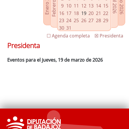
Febrero 2026
Enero 2026
Mayo 2026
Abril 2026
Enlaces relacionados
9
10
11
12
13
14
15
Agenda de Presidencia
16
17
18
19
20
21
22
Plenos provinciales y Juntas de gobierno
23
24
25
26
27
28
29
Oficina de Proyectos Europeos
30
31
☐ Agenda completa
☒ Presidenta
Presidenta
Eventos para el jueves, 19 de marzo de 2026