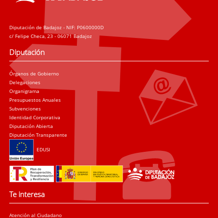
Diputación de Badajoz - NIF: P0600000D
c/ Felipe Checa, 23 - 06071 Badajoz
Diputación
Órganos de Gobierno
Delegaciones
Organigrama
Presupuestos Anuales
Subvenciones
Identidad Corporativa
Diputación Abierta
Diputación Transparente
EDUSI
Te interesa
Atención al Ciudadano