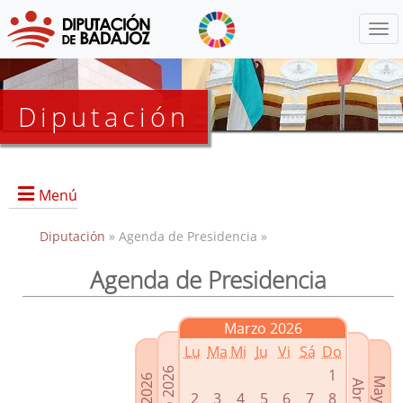
Menú
Diputación
Menú
Diputación
» Agenda de Presidencia »
Agenda de Presidencia
Presidencia
Diputados Delegados
Marzo 2026
Grupos Políticos
Lu
Ma
Mi
Ju
Vi
Sá
Do
Junta de Gobierno
1
2
3
4
5
6
7
8