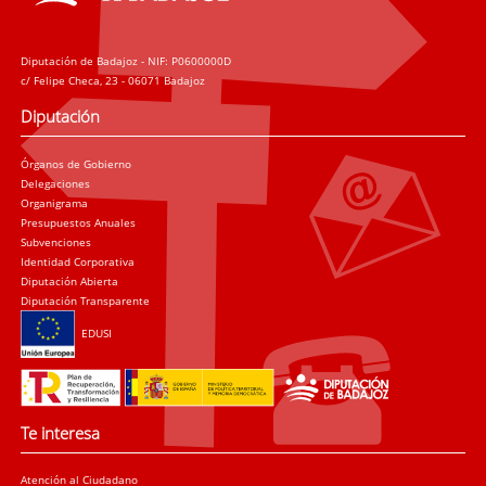
Diputación de Badajoz - NIF: P0600000D
c/ Felipe Checa, 23 - 06071 Badajoz
Diputación
Órganos de Gobierno
Delegaciones
Organigrama
Presupuestos Anuales
Subvenciones
Identidad Corporativa
Diputación Abierta
Diputación Transparente
EDUSI
Te interesa
Atención al Ciudadano