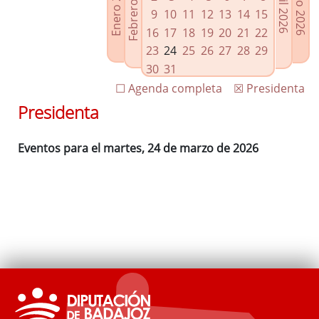
Febrero 2026
Enero 2026
Mayo 2026
Abril 2026
Enlaces relacionados
9
10
11
12
13
14
15
Agenda de Presidencia
16
17
18
19
20
21
22
Plenos provinciales y Juntas de gobierno
23
24
25
26
27
28
29
Oficina de Proyectos Europeos
30
31
☐ Agenda completa
☒ Presidenta
Presidenta
Eventos para el martes, 24 de marzo de 2026