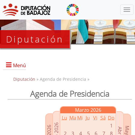
Menú
Diputación
Menú
Diputación
» Agenda de Presidencia »
Agenda de Presidencia
Presidencia
Diputados Delegados
Marzo 2026
Grupos Políticos
Lu
Ma
Mi
Ju
Vi
Sá
Do
Junta de Gobierno
1
2
3
4
5
6
7
8