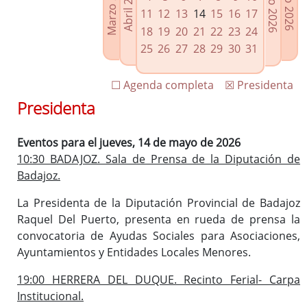
Marzo 2026
Junio 2026
Abril 2026
Julio 2026
Enlaces relacionados
11
12
13
14
15
16
17
Agenda de Presidencia
18
19
20
21
22
23
24
Plenos provinciales y Juntas de gobierno
25
26
27
28
29
30
31
Oficina de Proyectos Europeos
☐ Agenda completa
☒ Presidenta
Presidenta
Eventos para el jueves, 14 de mayo de 2026
10:30 BADAJOZ. Sala de Prensa de la Diputación de
Badajoz.
La Presidenta de la Diputación Provincial de Badajoz
Raquel Del Puerto, presenta en rueda de prensa la
convocatoria de Ayudas Sociales para Asociaciones,
Ayuntamientos y Entidades Locales Menores.
19:00 HERRERA DEL DUQUE. Recinto Ferial- Carpa
Institucional.