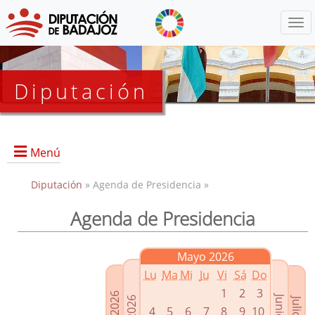
Menú
Diputación
Menú
Diputación
» Agenda de Presidencia »
Agenda de Presidencia
Presidencia
Diputados Delegados
Mayo 2026
Grupos Políticos
Lu
Ma
Mi
Ju
Vi
Sá
Do
Junta de Gobierno
1
2
3
4
5
6
7
8
9
10