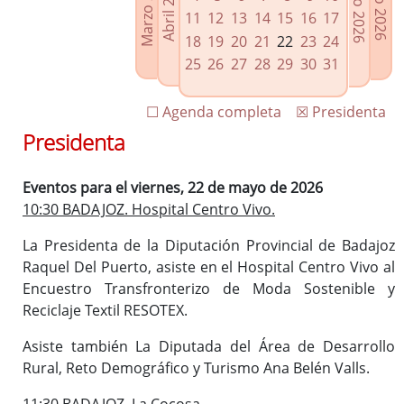
Marzo 2026
Junio 2026
Abril 2026
Julio 2026
Enlaces relacionados
11
12
13
14
15
16
17
Agenda de Presidencia
18
19
20
21
22
23
24
Plenos provinciales y Juntas de gobierno
25
26
27
28
29
30
31
Oficina de Proyectos Europeos
☐ Agenda completa
☒ Presidenta
Presidenta
Eventos para el viernes, 22 de mayo de 2026
10:30 BADAJOZ. Hospital Centro Vivo.
La Presidenta de la Diputación Provincial de Badajoz
Raquel Del Puerto, asiste en el Hospital Centro Vivo al
Encuestro Transfronterizo de Moda Sostenible y
Reciclaje Textil RESOTEX.
Asiste también La Diputada del Área de Desarrollo
Rural, Reto Demográfico y Turismo Ana Belén Valls.
11:30 BADAJOZ. La Cocosa.