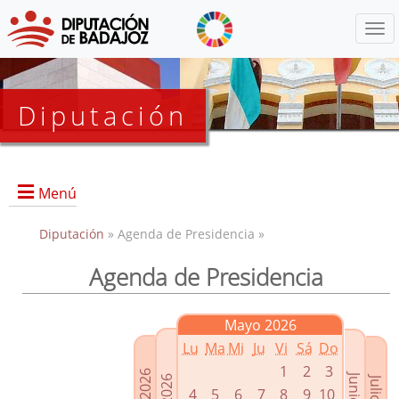
Menú
Diputación
Menú
Diputación
» Agenda de Presidencia »
Agenda de Presidencia
Presidencia
Diputados Delegados
Mayo 2026
Grupos Políticos
Lu
Ma
Mi
Ju
Vi
Sá
Do
Junta de Gobierno
1
2
3
4
5
6
7
8
9
10