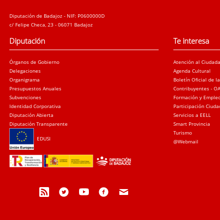
Diputación de Badajoz - NIF: P0600000D
c/ Felipe Checa, 23 - 06071 Badajoz
Diputación
Te interesa
Órganos de Gobierno
Atención al Ciudad
Delegaciones
Agenda Cultural
Organigrama
Boletín Oficial de l
Presupuestos Anuales
Contribuyentes - O
Subvenciones
Formación y Emple
Identidad Corporativa
Participación Ciud
Diputación Abierta
Servicios a EELL
Diputación Transparente
Smart Provincia
Turismo
EDUSI
@Webmail