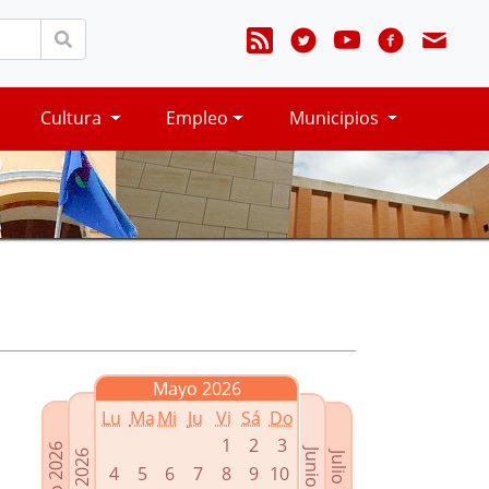
Cultura
Empleo
Municipios
Mayo 2026
Lu
Ma
Mi
Ju
Vi
Sá
Do
1
2
3
Marzo 2026
Junio 2026
Abril 2026
Julio 2026
4
5
6
7
8
9
10