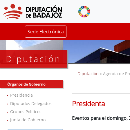
Sede Electrónica
Diputación
Diputación
» Agenda de Pr
Órganos de Gobierno
Presidencia
Presidenta
Diputados Delegados
Grupos Políticos
Eventos para el domingo,
Junta de Gobierno